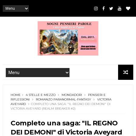
HOME
4 STELLE E MEZZO
MONDADORI
PENSIERI E
RIFLESSIONI
ROMANZO PARANORMAL-FANTASY
VICTORIA
AVEYARD
COMPLETO UNA SAGA: "IL REGNO DEI DEMONI" DI
VICTORIA AVEYARD (REALM BREAKER #2)
Completo una saga: "IL REGNO
DEI DEMONI" di Victoria Aveyard