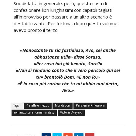
Soddisfatta in generale: però, questa cosa di
confezionare libri lunghissimi con capitoli tagliati
all'improvviso per passare a un altro scenario è
destabilizzante. Per fortuna, dopo questo volume
avevo pronto il terzo.
«Nonostante tu sia fastidioso, Avo, sei anche
abbastanza utile» disse Sorasa.
«Per caso hai già bevuto, Sarn?»
«Non si rendono conto che il vero pericolo qui sei
tu» brontolò Dom. «E non io.»
«È la cosa più carina che tu mi abbia mai detto,
Avo.»
Tags :
4 stelle e mezzo
Mondadori
Pensieri e Riflessioni
romanzo paranormal-fantasy
Victoria Aveyard