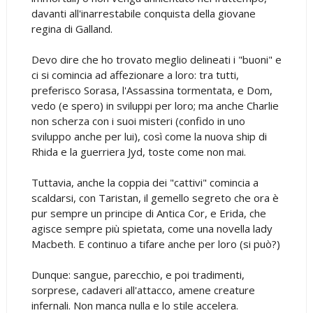
davanti all'inarrestabile conquista della giovane
regina di Galland.
Devo dire che ho trovato meglio delineati i "buoni" e
ci si comincia ad affezionare a loro: tra tutti,
preferisco Sorasa, l'Assassina tormentata, e Dom,
vedo (e spero) in sviluppi per loro; ma anche Charlie
non scherza con i suoi misteri (confido in uno
sviluppo anche per lui), così come la nuova ship di
Rhida e la guerriera Jyd, toste come non mai.
Tuttavia, anche la coppia dei "cattivi" comincia a
scaldarsi, con Taristan, il gemello segreto che ora è
pur sempre un principe di Antica Cor, e Erida, che
agisce sempre più spietata, come una novella lady
Macbeth. E continuo a tifare anche per loro (si può?)
Dunque: sangue, parecchio, e poi tradimenti,
sorprese, cadaveri all'attacco, amene creature
infernali. Non manca nulla e lo stile accelera.