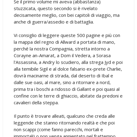
Se il primo volume mi aveva (abbastanza)
stuzzicata, questo secondo si è rivelato
decisamente meglio, con bei capitoli di viaggio, ma
anche di guerra/assedio e di battaglia.
Vi consiglio di leggere queste 500 pagine e più con
la mappa del regno di Allward a portata di mano,
perché la nostra Compagnia, stretta intorno a
Corayne an-Amarat, a Dom il Vedera, a Sorasa
l'Assassina, a Andry lo scudiero, alla strega Jyd e poi
alla temibile Sigil e al dolce falsario ex-prete Charlie,
dovrà macinarne di strada, dal deserto di Ibal e
dalle sue oasi, al mare, sino a ritornare a nord,
prima tra i boschi a ridosso di Gallant e poi quasi al
confine con le terre di ghiaccio, abitate da predoni e
cavalieri della steppa.
Il punto è trovare alleati, qualcuno che creda alle
leggende che stanno ritornando realtà e che poi
non scappi (come fanno parecchi, mortali e
immortali) o non venga annientato nel frattempo,