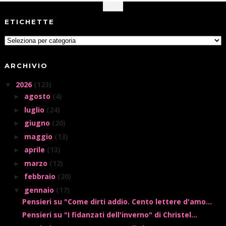
ETICHETTE
ARCHIVIO
2026
(123)
▼
agosto
(4)
►
luglio
(24)
►
giugno
(20)
►
maggio
(13)
►
aprile
(13)
►
marzo
(12)
►
febbraio
(20)
►
gennaio
(17)
▼
Pensieri su "Come dirti addio. Cento lettere d'amo...
Pensieri su "I fidanzati dell'inverno" di Christel...