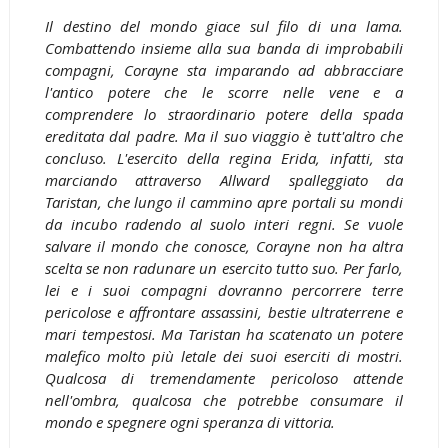
Il destino del mondo giace sul filo di una lama.
Combattendo insieme alla sua banda di improbabili
compagni, Corayne sta imparando ad abbracciare
l'antico potere che le scorre nelle vene e a
comprendere lo straordinario potere della spada
ereditata dal padre. Ma il suo viaggio è tutt'altro che
concluso. L'esercito della regina Erida, infatti, sta
marciando attraverso Allward spalleggiato da
Taristan, che lungo il cammino apre portali su mondi
da incubo radendo al suolo interi regni. Se vuole
salvare il mondo che conosce, Corayne non ha altra
scelta se non radunare un esercito tutto suo. Per farlo,
lei e i suoi compagni dovranno percorrere terre
pericolose e affrontare assassini, bestie ultraterrene e
mari tempestosi. Ma Taristan ha scatenato un potere
malefico molto più letale dei suoi eserciti di mostri.
Qualcosa di tremendamente pericoloso attende
nell'ombra, qualcosa che potrebbe consumare il
mondo e spegnere ogni speranza di vittoria.