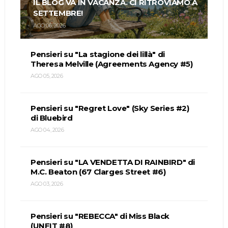
IL BLOG VA IN VACANZA. CI RITROVIAMO A
SETTEMBRE!
AGO 06, 2026
Pensieri su "La stagione dei lillà" di
Theresa Melville (Agreements Agency #5)
AGO 05, 2026
Pensieri su "Regret Love" (Sky Series #2)
di Bluebird
AGO 04, 2026
Pensieri su "LA VENDETTA DI RAINBIRD" di
M.C. Beaton (67 Clarges Street #6)
AGO 03, 2026
Pensieri su "REBECCA" di Miss Black
(UNFIT #8)