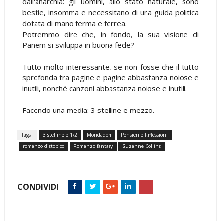
dall'anarchia: gli uomini, allo stato naturale, sono
bestie, insomma e necessitano di una guida politica
dotata di mano ferma e ferrea.
Potremmo dire che, in fondo, la sua visione di
Panem si sviluppa in buona fede?
Tutto molto interessante, se non fosse che il tutto
sprofonda tra pagine e pagine abbastanza noiose e
inutili, nonché canzoni abbastanza noiose e inutili.
Facendo una media: 3 stelline e mezzo.
Tags :
3 stelline e 1/2
Mondadori
Pensieri e Riflessioni
romanzo distopico
Romanzo fantasy
Suzanne Collins
CONDIVIDI