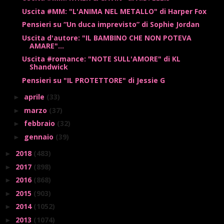
Uscita #MM: "L'ANIMA NEL METALLO" di Harper Fox
Pensieri su “Un duca imprevisto” di Sophie Jordan
Uscita d'autore: "IL BAMBINO CHE NON POTEVA
AMARE"...
Uscita #romance: "NOTE SULL'AMORE" di KL
Shandwick
Pensieri su "IL PROTETTORE" di Jessie G
aprile
(33)
►
marzo
(37)
►
febbraio
(32)
►
gennaio
(39)
►
2018
(483)
►
2017
(898)
►
2016
(868)
►
2015
(903)
►
2014
(1052)
►
2013
(1074)
►