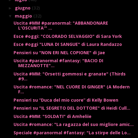
giugno
(32)
►
maggio
(32)
▼
Uscita #MM #paranormal: "ABBANDONARE
L'OSCURITA'" ...
Esce #oggi: "COLORADO SELVAGGIO" di Sara York
Esce #oggi "LUNA DI SANGUE" di Laura Randazzo
Pensieri su "NON ERI NEL COPIONE" di Jae
Uscita #paranormal #fantasy: "BACIO DI
MEZZANOTTE"...
Uscita #MM: "Orsetti gommosi e granate" (Thirds
#9...
Uscita #romance: "NEL CUORE DI GINGER" (A Modern
F...
Pensieri su “Duca del mio cuore” di Kelly Bowen
Pensieri su "IL SEGRETO DEL DOTTORE" di Heidi Cull...
Uscita #MM: "SOLDATI" di Amheliie
Uscita #romance: "La ragazza del suo migliore amic...
Speciale #paranormal #fantasy: "La stirpe delle Lo...