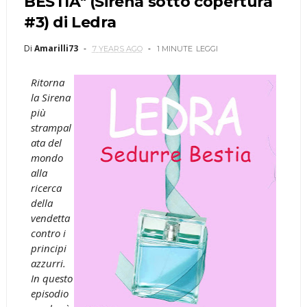
BESTIA" (Sirena sotto copertura
#3) di Ledra
Di
Amarilli73
7 YEARS AGO
1 MINUTE
LEGGI
Ritorna
la Sirena
più
strampal
ata del
mondo
alla
ricerca
della
vendetta
contro i
principi
azzurri.
In questo
episodio