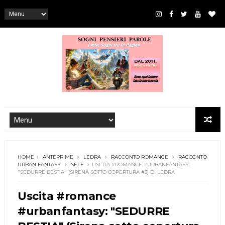
HOME
ANTEPRIME
LEDRA
RACCONTO ROMANCE
RACCONTO
URBAN FANTASY
SELF
USCITA #ROMANCE #URBANFANTASY:
"SEDURRE BESTIA" (SIRENA SOTTO COPERTURA #3) DI LEDRA
Uscita #romance
#urbanfantasy: "SEDURRE