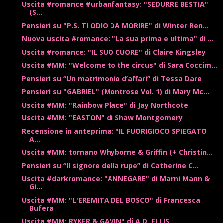
Uscita #romance #urbanfantasy: "SEDURRE BESTIA"
(S...
Pensieri su "P.S. TI ODIO DA MORIRE" di Winter Ren...
Nuova uscita #romance: "La sua prima e ultima" di ...
Uscita #romance: "IL SUO CUORE" di Claire Kingsley
Uscita #MM: "Welcome to the circus" di Sara Coccim...
Pensieri su “Un matrimonio d’affari” di Tessa Dare
Pensieri su "GABRIEL" (Montrose Vol. 1) di Mary Mc...
Uscita #MM: "Rainbow Place" di Jay Northcote
Uscita #MM: "EASTON" di Shaw Montgomery
Recensione in anteprima: "IL FUORIGIOCO SPIEGATO
A...
Uscita #MM: tornano Whyborne & Griffin (+ Christin...
Pensieri su “Il signore della rupe” di Catherine C...
Uscita #darkromance: "ANNEGARE" di Marni Mann &
Gi...
Uscita #MM: "L'EREMITA DEL BOSCO" di Francesca
Bufera
Uscita #MM: RYKER & GAVIN" di A.D. ELLIS