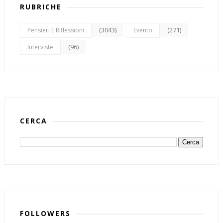
RUBRICHE
(3043)
(271)
Pensieri E Riflessioni
Evento
(96)
Interviste
CERCA
FOLLOWERS