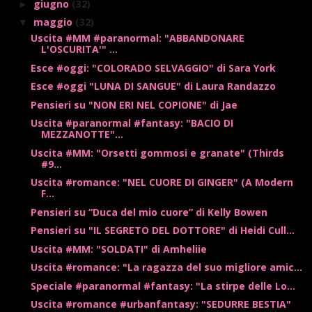
giugno
(32)
►
maggio
(32)
▼
Uscita #MM #paranormal: "ABBANDONARE
L'OSCURITA'" ...
Esce #oggi: "COLORADO SELVAGGIO" di Sara York
Esce #oggi "LUNA DI SANGUE" di Laura Randazzo
Pensieri su "NON ERI NEL COPIONE" di Jae
Uscita #paranormal #fantasy: "BACIO DI
MEZZANOTTE"...
Uscita #MM: "Orsetti gommosi e granate" (Thirds
#9...
Uscita #romance: "NEL CUORE DI GINGER" (A Modern
F...
Pensieri su “Duca del mio cuore” di Kelly Bowen
Pensieri su "IL SEGRETO DEL DOTTORE" di Heidi Cull...
Uscita #MM: "SOLDATI" di Amheliie
Uscita #romance: "La ragazza del suo migliore amic...
Speciale #paranormal #fantasy: "La stirpe delle Lo...
Uscita #romance #urbanfantasy: "SEDURRE BESTIA"