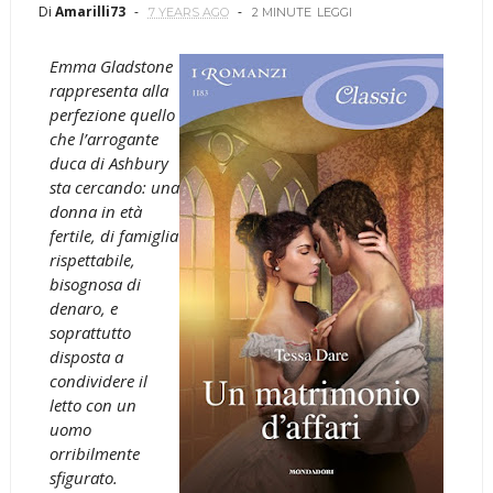
Di
Amarilli73
7 YEARS AGO
2 MINUTE
LEGGI
Emma Gladstone
rappresenta alla
perfezione quello
che l’arrogante
duca di Ashbury
sta cercando: una
donna in età
fertile, di famiglia
rispettabile,
bisognosa di
denaro, e
soprattutto
disposta a
condividere il
letto con un
uomo
orribilmente
sfigurato.