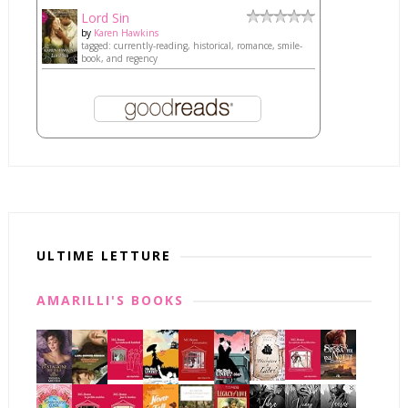
Lord Sin
by
Karen Hawkins
tagged: currently-reading, historical, romance, smile-
book, and regency
ULTIME LETTURE
AMARILLI'S BOOKS