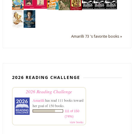
Amarilli 73 's favorite books »
2026 READING CHALLENGE
2026 Reading Challenge
Amarilli
has read 111 books toward
her goal of 150 books.
111 of 150
(74%)
view books