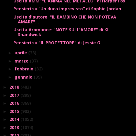
Uscita #MM: "L'ANIMA NEL METALLO" di Harper Fox
Pensieri su “Un duca imprevisto” di Sophie Jordan
Uscita d'autore: "IL BAMBINO CHE NON POTEVA
AMARE"...
Uscita #romance: "NOTE SULL'AMORE" di KL
Shandwick
Pensieri su "IL PROTETTORE" di Jessie G
aprile
(33)
►
marzo
(37)
►
febbraio
(32)
►
gennaio
(39)
►
2018
(483)
►
2017
(898)
►
2016
(868)
►
2015
(903)
►
2014
(1052)
►
2013
(1074)
►
2012
(801)
►