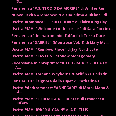
(S...
Pensieri su "P.S. TI ODIO DA MORIRE" di Winter Ren...
Nuova uscita #romance: "La sua prima e ultima" di ...
Uscita #romance: "IL SUO CUORE" di Claire Kingsley
Uscita #MM: "Welcome to the circus" di Sara Coccim...
Pensieri su “Un matrimonio d’affari” di Tessa Dare
Pensieri su "GABRIEL" (Montrose Vol. 1) di Mary Mc...
Uscita #MM: "Rainbow Place" di Jay Northcote
Uscita #MM: "EASTON" di Shaw Montgomery
Recensione in anteprima: "IL FUORIGIOCO SPIEGATO
A...
Uscita #MM: tornano Whyborne & Griffin (+ Christin...
Pensieri su “Il signore della rupe” di Catherine C...
Uscita #darkromance: "ANNEGARE" di Marni Mann &
Gi...
Uscita #MM: "L'EREMITA DEL BOSCO" di Francesca
Bufera
Uscita #MM: RYKER & GAVIN" di A.D. ELLIS