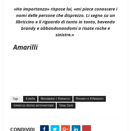
«Ha importanza» rispose lui, «mi piace conoscere i
nomi delle persone che disprezzo. Li segno su un
libriccino e li riguardo di tanto in tanto, bevendo
brandy e abbandonandomi a risate roche e
sinistre.»
Amarilli
Tags :
4 stelle
Mondadori I Romanzi
Pensieri e Riflessioni
romanzo storico sentimentale
Tessa Dare
CONDIVIDI