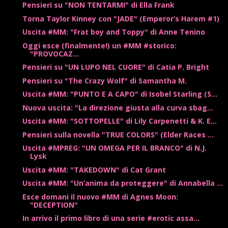
Pensieri su "NON TENTARMI" di Ella Frank
Torna Taylor Kinney con "JADE" (Emperor’s Harem #1)
Uscita #MM: "Frat boy and Toppy" di Anne Tenino
Oggi esce (finalmente!) un #MM #storico:
"PROVOCAZ...
Pensieri su "UN LUPO NEL CUORE" di Catia P. Bright
Pensieri su "The Crazy Wolf" di Samantha M.
Uscita #MM: "PUNTO E A CAPO" di Isobel Starling (S...
Nuova uscita: "La direzione giusta alla curva sbag...
Uscita #MM: "SOTTOPELLE" di Lily Carpenetti & K. E...
Pensieri sulla novella "TRUE COLORS" (Elder Races ...
Uscita #MPREG: "UN OMEGA PER IL BRANCO" di N.J.
Lysk
Uscita #MM: "TAKEDOWN" di Cat Grant
Uscita #MM: "Un’anima da proteggere" di Annabella ...
Esce domani il nuovo #MM di Agnes Moon:
"DECEPTION"
In arrivo il primo libro di una serie #erotic assa...