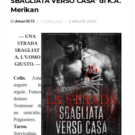
SBAGLIATA VERSO CASA" di K.A.
Merikan
Di
Amarilli73
7 YEARS AGO
2 MINUTE
LEGGI
— UNA
STRADA
SBAGLIAT
A. L’UOMO
GIUSTO. —
Colin.
Ama
seguire le
regole. Futuro
dottore.
Testimone di
un omicidio.
Prigioniero.
Taron
.
Survivalista.