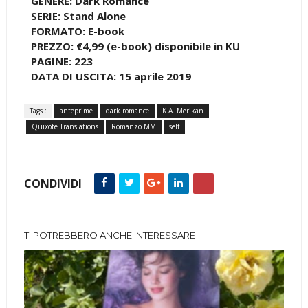
GENERE: Dark Romance
SERIE: Stand Alone
FORMATO: E-book
PREZZO: €4,99 (e-book) disponibile in KU
PAGINE: 223
DATA DI USCITA: 15 aprile 2019
Tags :
anteprime
dark romance
K.A. Merikan
Quixote Translations
Romanzo MM
self
CONDIVIDI
TI POTREBBERO ANCHE INTERESSARE