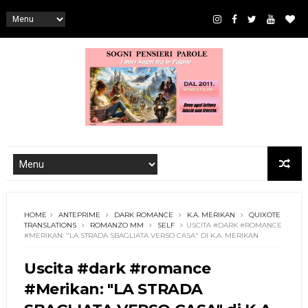
HOME
ANTEPRIME
DARK ROMANCE
K.A. MERIKAN
QUIXOTE
TRANSLATIONS
ROMANZO MM
SELF
USCITA #DARK #ROMANCE
#MERIKAN: "LA STRADA SBAGLIATA VERSO CASA" DI K.A. MERIKAN
Uscita #dark #romance
#Merikan: "LA STRADA