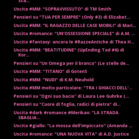
Sca...
Uscita #MM: "SOPRAVVISSUTO" di TM Smith
Pensieri su "TUA PER SEMPRE" (Only #3) di Elizabet...
Uscita #MM: "IL RAGAZZO DELLE CASE MOBILI" di Mari...
Uscita #romance: "UN'OSSESSIONE SPECIALE" di A.M. ...
Uscita #fantasy: ancora le #RazzeAntiche di Thea H...
Uscita #MM: "BEATITUDINE" (UpEnding Tad #6) di
Kor...
Pensieri su "Un Omega per il branco" (Le stelle de...
Uscita #MM: "TITANO" di GotenS
Uscita #MM: "NUDI" di K.M. Neuhold
Uscita #MM molto particolare: "TRA I GHIACCI DELL'...
Pensieri su “Ogni suo bacio” di Laura Lee Guhrke (...
Pensieri su "Cuore di foglia, radici di pietra" di...
Uscita #dark #romance #Merikan: "LA STRADA
SBAGLIA...
Uscita #giallo: "La mossa dell'impiccato" (Amanda ...
Uscita #romance: "UNA NUOVA VITA" di A.D. Justice