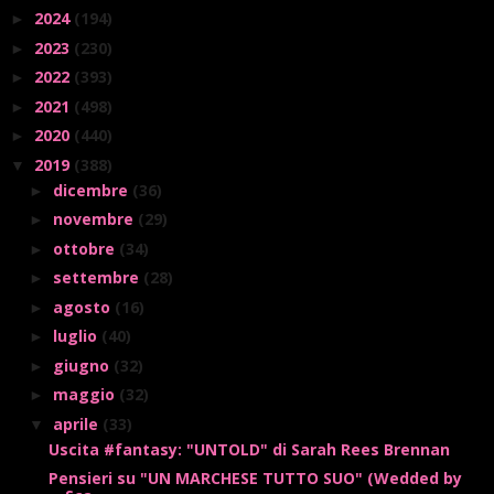
2024
(194)
►
2023
(230)
►
2022
(393)
►
2021
(498)
►
2020
(440)
►
2019
(388)
▼
dicembre
(36)
►
novembre
(29)
►
ottobre
(34)
►
settembre
(28)
►
agosto
(16)
►
luglio
(40)
►
giugno
(32)
►
maggio
(32)
►
aprile
(33)
▼
Uscita #fantasy: "UNTOLD" di Sarah Rees Brennan
Pensieri su "UN MARCHESE TUTTO SUO" (Wedded by