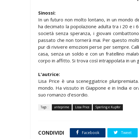
Sinossi:
In un futuro non molto lontano, in un mondo de
ha decimato la popolazione adulta tra i 20 e i 60 
società senza speranza, i giovani combattono
passato che non tornerà mai. Per questo molti an
pur di rivivere emozioni perse per sempre. Calli
casa, senza un soldo e con un fratellino malat
corpo in affitto. Si trova così intrappolata in u
L'autrice:
Lisa Price è una sceneggiatrice pluripremiata.
mondo. Ha vissuto in Giappone e in India e ora r
suo romanzo d'esordio.
Tags :
anteprime
Lissa Price
Sperling e Kupfer
CONDIVIDI
Facebook
Tweet