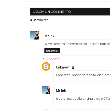
LASCIA UN COMMENTO
4 Commenti:
Mr Ink
Wow, sembra davvero bello! Peccato non abb
Rispondi
Risposte
Unknown
Concordo. Anche se non mi dispiace n
Mr Ink
è vero, ma quella originale dà più l'