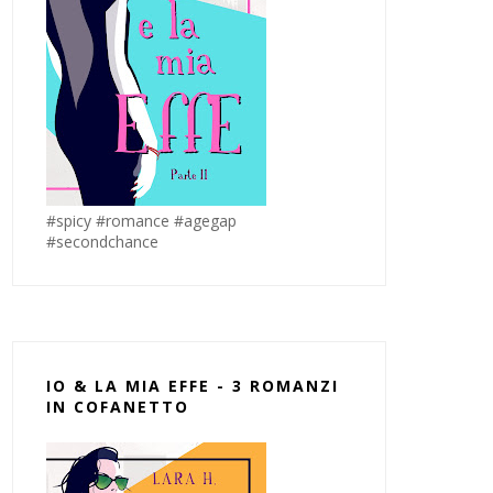
#spicy #romance #agegap
#secondchance
IO & LA MIA EFFE - 3 ROMANZI
IN COFANETTO