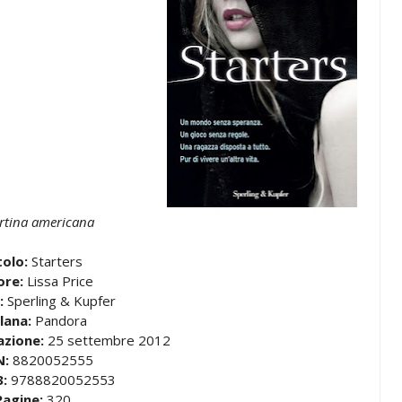
rtina americana
tolo:
Starters
ore:
Lissa Price
:
Sperling & Kupfer
lana:
Pandora
azione:
25 settembre 2012
N:
8820052555
:
9788820052553
Pagine:
320