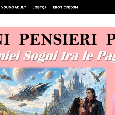
YOUNG ADULT
LGBTQ+
EROTICI/BDSM