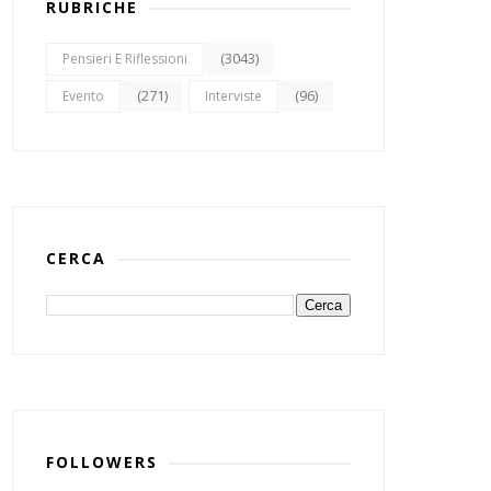
RUBRICHE
(3043)
Pensieri E Riflessioni
(271)
(96)
Evento
Interviste
CERCA
FOLLOWERS