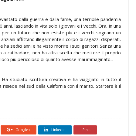
vastato dalla guerra e dalla fame, una terribile pandemia
anni, lasciando in vita solo i giovani e i vecchi. Ora, in una
 per un futuro che non esiste più e i vecchi sognano un
ziani affittano illegalmente il corpo di ragazzi disperati,
e ha sedici anni e ha visto morire i suoi genitori. Senza una
o a cui badare, non ha altra scelta che mettere il proprio
n gioco più pericoloso di quanto avesse mai immaginato...
 Ha studiato scrittura creativa e ha viaggiato in tutto il
isiede nel sud della California con il marito. Starters è il
Google+
Linkedin
Pin it