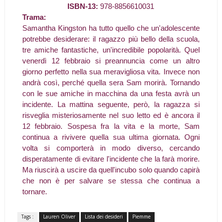
ISBN-13:
978-8856610031
Trama:
Samantha Kingston ha tutto quello che un'adolescente
potrebbe desiderare: il ragazzo più bello della scuola,
tre amiche fantastiche, un'incredibile popolarità. Quel
venerdì 12 febbraio si preannuncia come un altro
giorno perfetto nella sua meravigliosa vita. Invece non
andrà così, perché quella sera Sam morirà. Tornando
con le sue amiche in macchina da una festa avrà un
incidente. La mattina seguente, però, la ragazza si
risveglia misteriosamente nel suo letto ed è ancora il
12 febbraio. Sospesa fra la vita e la morte, Sam
continua a rivivere quella sua ultima giornata. Ogni
volta si comporterà in modo diverso, cercando
disperatamente di evitare l'incidente che la farà morire.
Ma riuscirà a uscire da quell'incubo solo quando capirà
che non è per salvare se stessa che continua a
tornare.
Tags :
Lauren Oliver
Lista dei desideri
Piemme