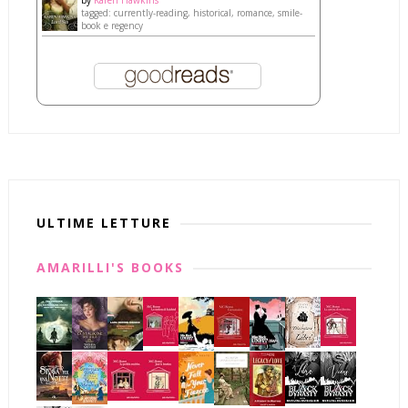
tagged: currently-reading, historical, romance, smile-
book e regency
ULTIME LETTURE
AMARILLI'S BOOKS