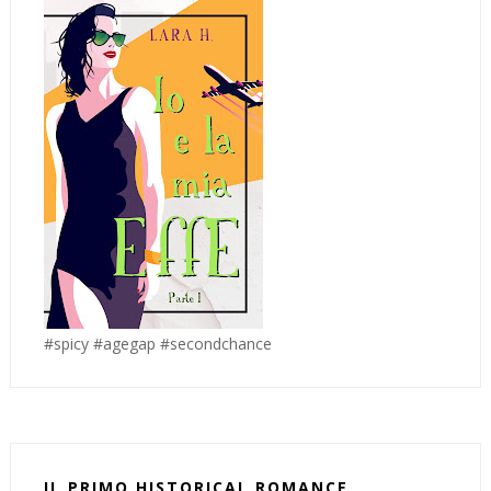
#spicy #agegap #secondchance
IL PRIMO HISTORICAL ROMANCE