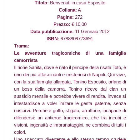
Titolo:
Benvenuti in casa Esposito
Collana:
A
Pagine:
272
Prezzo:
€ 10,00
Data pubblicazione:
11 Gennaio 2012
ISBN:
9788809773691
Trama:
Le avventure tragicomiche di una famiglia
camorrista
Il rione Sanità, dove è nato il principe della risata Totò, è
uno dei più affascinanti e misteriosi di Napoli. Qui vive,
con la sua famiglia allargata, Tonino Esposito, orfano di
un boss della camorra. Tonino riceve dal clan un
sussidio mensile e potrebbe vivere di rendita. Invece si
intestardisce a voler imitare le gesta paterne, senza
riuscirvi. Perché è goffo, sfigato, arruffone, incapace di
difendersi: un antieroe tragicomico, che tra incubi e
visioni, ingenuità e imbranataggini, ne combina di tutti i
colori.
Uno spaccato divertente e allo stesso tempo crudele