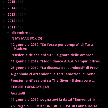
2015
(903)
►
2014
(1052)
►
2013
(1074)
►
2012
(801)
►
2011
(125)
▼
dicembre
(42)
▼
IN MY MAILBOX (5)
12 gennaio 2012: "Se fosse per sempre" di Tara
Hudson
Pensieri e riflessioni su "Il signore delle ombre"...
11 gennaio 2012: "Moon dance A.A.A. Vampiri offres...
25 gennaio 2012: "La discesa dei Luminosi" di Prov...
A gennaio ci attendono le forti emozioni di Gena S...
Pensieri e riflessioni su The Giver - Il donatore ...
TEASER TUESDAYS (12)
Auguri!!!
11 gennaio 2012: segnatevi la data! "Benvenuti in ...
Y vi regala LE EMOZIONI DIFETTOSE di Laurie Halse ...