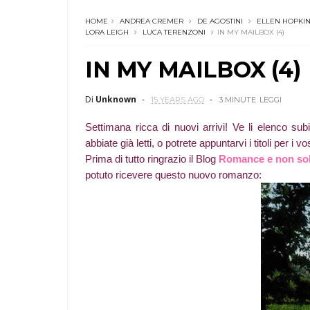
HOME
ANDREA CREMER
DE AGOSTINI
ELLEN HOPKI
LORA LEIGH
LUCA TERENZONI
IN MY MAILBOX (4)
IN MY MAILBOX (4)
Di
Unknown
15 YEARS AGO
3 MINUTE
LEGGI
Settimana ricca di nuovi arrivi! Ve li elenco subi
abbiate già letti, o potrete appuntarvi i titoli per i 
Prima di tutto ringrazio il Blog
Romance e non so
potuto ricevere questo nuovo romanzo: