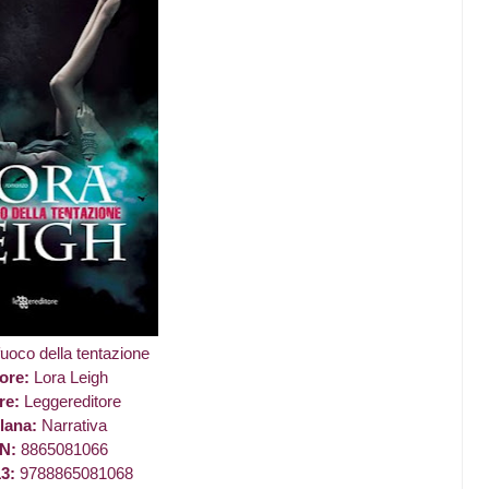
fuoco della tentazione
ore:
Lora Leigh
re:
Leggereditore
lana:
Narrativa
BN:
8865081066
13:
9788865081068