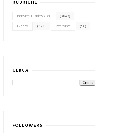
RUBRICHE
(3043)
Pensieri E Riflessioni
(271)
(96)
Evento
Interviste
CERCA
FOLLOWERS