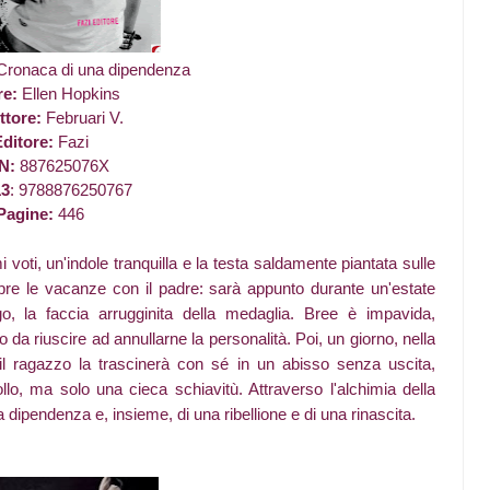
Cronaca di una dipendenza
re:
Ellen Hopkins
ttore:
Februari V.
ditore:
Fazi
N:
887625076X
13
: 9788876250767
Pagine:
446
 voti, un'indole tranquilla e la testa saldamente piantata sulle
empre le vacanze con il padre: sarà appunto durante un'estate
o, la faccia arrugginita della medaglia. Bree è impavida,
nto da riuscire ad annullarne la personalità. Poi, un giorno, nella
 il ragazzo la trascinerà con sé in un abisso senza uscita,
ollo, ma solo una cieca schiavitù. Attraverso l'alchimia della
 dipendenza e, insieme, di una ribellione e di una rinascita.