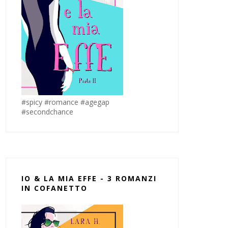
#spicy #romance #agegap
#secondchance
IO & LA MIA EFFE - 3 ROMANZI
IN COFANETTO