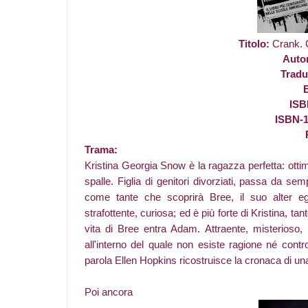
Titolo:
Crank. 
Auto
Tradu
E
ISB
ISBN-
Trama:
Kristina Georgia Snow è la ragazza perfetta: ottimi
spalle. Figlia di genitori divorziati, passa da s
come tante che scoprirà Bree, il suo alter eg
strafottente, curiosa; ed è più forte di Kristina, ta
vita di Bree entra Adam. Attraente, misterioso,
all'interno del quale non esiste ragione né contr
parola Ellen Hopkins ricostruisce la cronaca di una
Poi ancora