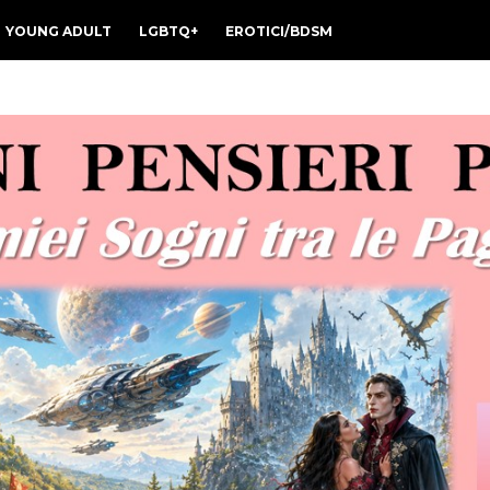
YOUNG ADULT
LGBTQ+
EROTICI/BDSM