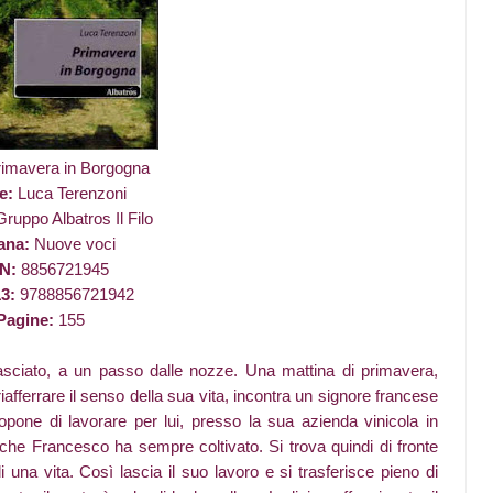
imavera in Borgogna
e:
Luca Terenzoni
ruppo Albatros Il Filo
ana:
Nuove voci
BN:
8856721945
13:
9788856721942
Pagine:
155
sciato, a un passo dalle nozze. Una mattina di primavera,
ferrare il senso della sua vita, incontra un signore francese
ropone di lavorare per lui, presso la sua azienda vinicola in
he Francesco ha sempre coltivato. Si trova quindi di fronte
i una vita. Così lascia il suo lavoro e si trasferisce pieno di