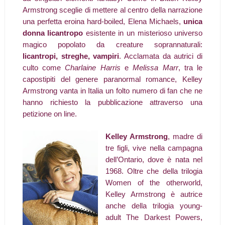
Armstrong sceglie di mettere al centro della narrazione
una perfetta eroina hard-boiled, Elena Michaels,
unica
donna licantropo
esistente in un misterioso universo
magico popolato da creature soprannaturali:
licantropi, streghe, vampiri
. Acclamata da autrici di
culto come
Charlaine Harris
e
Melissa Marr
, tra le
capostipiti del genere paranormal romance, Kelley
Armstrong vanta in Italia un folto numero di fan che ne
hanno richiesto la pubblicazione attraverso una
petizione on line.
Kelley Armstrong
, madre di
tre figli, vive nella campagna
dell’Ontario, dove è nata nel
1968. Oltre che della trilogia
Women of the otherworld,
Kelley Armstrong è autrice
anche della trilogia young-
adult The Darkest Powers,