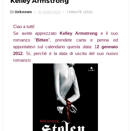
Kelley Armstrong
Di
Unknown
15 YEARS AGO
1 MINUTE
LEGGI
Ciao a tutti!
Se avete apprezzato
Kelley Armstrong
e il suo
romanzo "
Bitten
", prendete carta e penna ed
appuntatevi sul calendario questa data: 1
2 gennaio
2012
. Sì, perchè è la data di uscita del suo nuovo
romanzo: