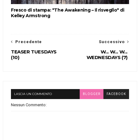
Fresco di stampa: "The Awakening – Il risveglio" di
Kelley Armstrong
Precedente
Successivo
TEASER TUESDAYS
W... W... W...
(10)
WEDNESDAYS (7)
LASCIA UN COMMENTO
BLOGGER
FACEBOOK
Nessun Commento: