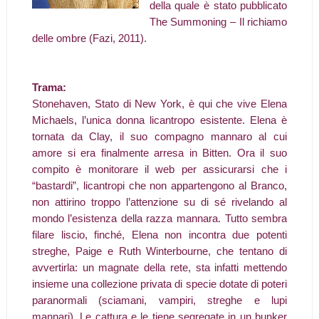
della quale è stato pubblicato
The Summoning – Il richiamo
delle ombre (Fazi, 2011).
Trama:
Stonehaven, Stato di New York, è qui che vive Elena
Michaels, l’unica donna licantropo esistente. Elena è
tornata da Clay, il suo compagno mannaro al cui
amore si era finalmente arresa in Bitten. Ora il suo
compito è monitorare il web per assicurarsi che i
“bastardi”, licantropi che non appartengono al Branco,
non attirino troppo l’attenzione su di sé rivelando al
mondo l’esistenza della razza mannara. Tutto sembra
filare liscio, finché, Elena non incontra due potenti
streghe, Paige e Ruth Winterbourne, che tentano di
avvertirla: un magnate della rete, sta infatti mettendo
insieme una collezione privata di specie dotate di poteri
paranormali (sciamani, vampiri, streghe e lupi
mannari). Le cattura e le tiene segregate in un bunker