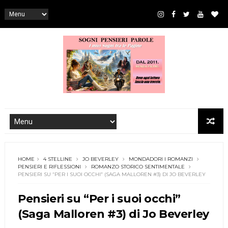
HOME
4 STELLINE
JO BEVERLEY
MONDADORI I ROMANZI
PENSIERI E RIFLESSIONI
ROMANZO STORICO SENTIMENTALE
PENSIERI SU “PER I SUOI OCCHI” (SAGA MALLOREN #3) DI JO BEVERLEY
Pensieri su “Per i suoi occhi”
(Saga Malloren #3) di Jo Beverley