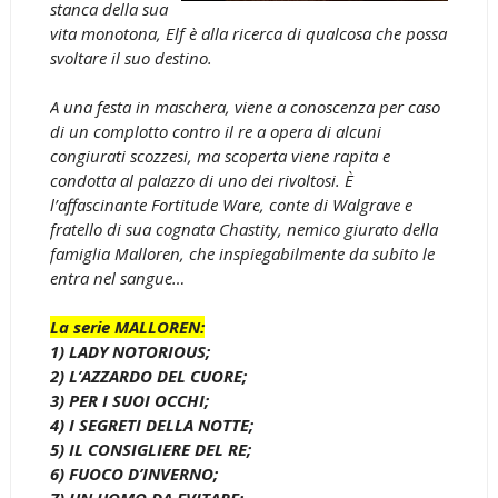
stanca della sua
vita monotona, Elf è alla ricerca di qualcosa che possa
svoltare il suo destino.
A una festa in maschera, viene a conoscenza per caso
di un complotto contro il re a opera di alcuni
congiurati scozzesi, ma scoperta viene rapita e
condotta al palazzo di uno dei rivoltosi. È
l’affascinante Fortitude Ware, conte di Walgrave e
fratello di sua cognata Chastity, nemico giurato della
famiglia Malloren, che inspiegabilmente da subito le
entra nel sangue…
La serie MALLOREN:
1) LADY NOTORIOUS;
2) L’AZZARDO DEL CUORE;
3) PER I SUOI OCCHI;
4) I SEGRETI DELLA NOTTE;
5) IL CONSIGLIERE DEL RE;
6) FUOCO D’INVERNO;
7) UN UOMO DA EVITARE;