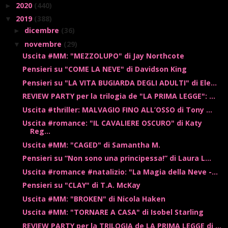
2020
(440)
►
2019
(388)
▼
dicembre
(36)
►
novembre
(29)
▼
Uscita #MM: "MEZZOLUPO" di Jay Northcote
Pensieri su "COME LA NEVE" di Davidson King
Pensieri su "LA VITA BUGIARDA DEGLI ADULTI" di Ele...
REVIEW PARTY per la trilogia de "LA PRIMA LEGGE": ...
Uscita #thriller: MALVAGIO FINO ALL’OSSO di Tony ...
Uscita #romance: "IL CAVALIERE OSCURO" di Katy
Reg...
Uscita #MM: "CAGED" di Samantha M.
Pensieri su “Non sono una principessa!” di Laura L...
Uscita #romance #natalizio: "La Magia della Neve -...
Pensieri su "CLAY" di T.A. McKay
Uscita #MM: "BROKEN" di Nicola Haken
Uscita #MM: "TORNARE A CASA" di Isobel Starling
REVIEW PARTY per la TRILOGIA de LA PRIMA LEGGE di ...