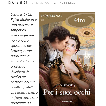
Di
Amarilli73
7 YEARS AGO
2 MINUTE
LEGGI
Londra, 1762.
Elfled Malloren è
una procace e
simpatica
venticinquenne
non ancora
sposata e, per
l’epoca, ormai
quasi zitella.
Animata da un
profondo
desiderio di
rivalsa nei
onfronti dei suoi
quattro fratelli
che hanno messo
in fuga tutti i suoi
pretendenti e