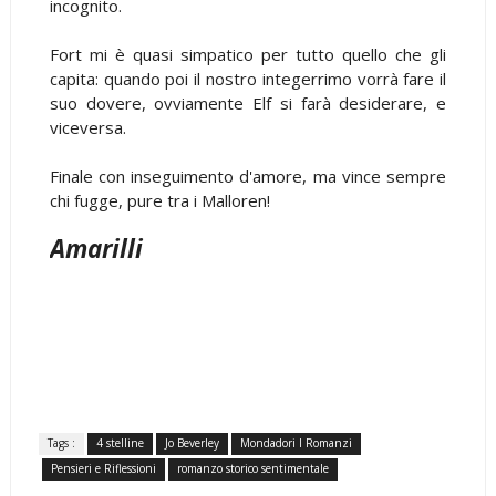
incognito.
Fort mi è quasi simpatico per tutto quello che gli
capita: quando poi il nostro integerrimo vorrà fare il
suo dovere, ovviamente Elf si farà desiderare, e
viceversa.
Finale con inseguimento d'amore, ma vince sempre
chi fugge, pure tra i Malloren!
Amarilli
Tags :
4 stelline
Jo Beverley
Mondadori I Romanzi
Pensieri e Riflessioni
romanzo storico sentimentale