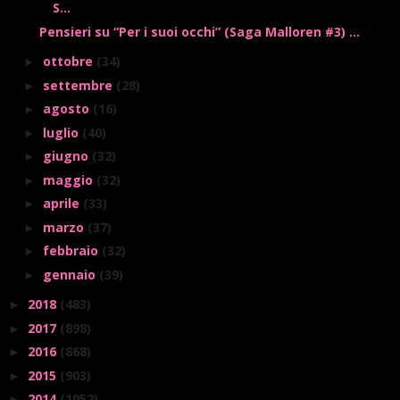
S...
Pensieri su “Per i suoi occhi” (Saga Malloren #3) ...
ottobre
(34)
►
settembre
(28)
►
agosto
(16)
►
luglio
(40)
►
giugno
(32)
►
maggio
(32)
►
aprile
(33)
►
marzo
(37)
►
febbraio
(32)
►
gennaio
(39)
►
2018
(483)
►
2017
(898)
►
2016
(868)
►
2015
(903)
►
2014
(1052)
►