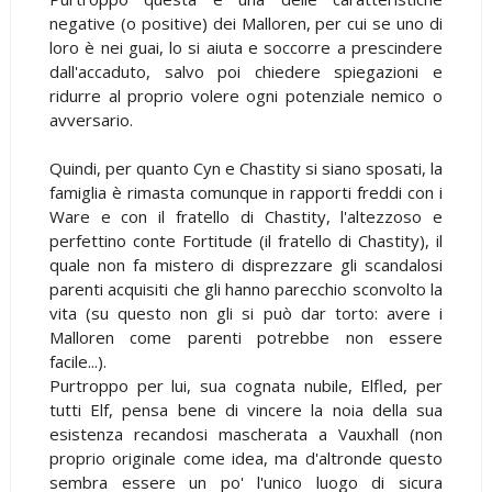
negative (o positive) dei Malloren, per cui se uno di
loro è nei guai, lo si aiuta e soccorre a prescindere
dall'accaduto, salvo poi chiedere spiegazioni e
ridurre al proprio volere ogni potenziale nemico o
avversario.
Quindi, per quanto Cyn e Chastity si siano sposati, la
famiglia è rimasta comunque in rapporti freddi con i
Ware e con il fratello di Chastity, l'altezzoso e
perfettino conte Fortitude (il fratello di Chastity), il
quale non fa mistero di disprezzare gli scandalosi
parenti acquisiti che gli hanno parecchio sconvolto la
vita (su questo non gli si può dar torto: avere i
Malloren come parenti potrebbe non essere
facile...).
Purtroppo per lui, sua cognata nubile, Elfled, per
tutti Elf, pensa bene di vincere la noia della sua
esistenza recandosi mascherata a Vauxhall (non
proprio originale come idea, ma d'altronde questo
sembra essere un po' l'unico luogo di sicura