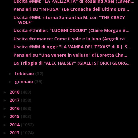
Uscita #MM: "LA PALIZZATA" di Rosalind Abel (Laven...
Pensieri su "IN FUGA" (Le Cronache dell'Ultimo Dru...
Uscita #MM: ritorna Samantha M. con "THE CRAZY
WOLF"
Uscita #thriller: "LUOGHI OSCURI" (Claire Morgan #...
Uscita #romance: Come il sole e la luna (Angeli ca...
Uscita #MM di oggi: "LA VAMPA DEL TEXAS" di R.J. S...
Pensieri su "Una venere in velluto" di Loretta Cha...
La Trilogia di "ALEC HALSEY" (GIALLI STORICI GEORG...
febbraio
(32)
►
gennaio
(39)
►
2018
(483)
►
2017
(898)
►
2016
(868)
►
2015
(903)
►
2014
(1052)
►
2013
(1074)
►