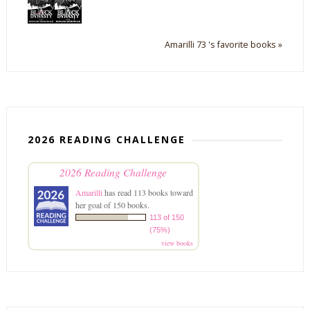
Amarilli 73 's favorite books »
2026 READING CHALLENGE
2026 Reading Challenge
Amarilli
has read 113 books toward
her goal of 150 books.
113 of 150
(75%)
view books