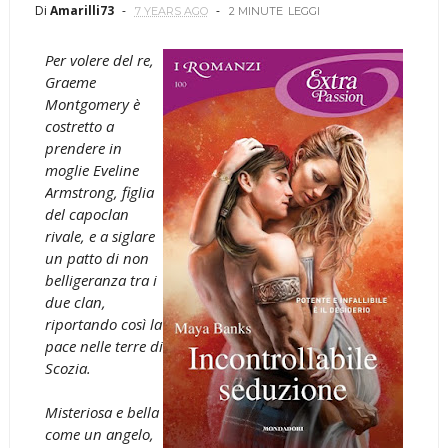
Di
Amarilli73
7 YEARS AGO
2 MINUTE
LEGGI
Per volere del re,
Graeme
Montgomery è
costretto a
prendere in
moglie Eveline
Armstrong, figlia
del capoclan
rivale, e a siglare
un patto di non
belligeranza tra i
due clan,
riportando così la
pace nelle terre di
Scozia.
Misteriosa e bella
come un angelo,