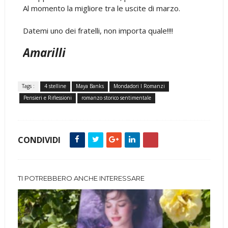
Al momento la migliore tra le uscite di marzo.
Datemi uno dei fratelli, non importa quale!!!!
Amarilli
Tags :
4 stelline
Maya Banks
Mondadori I Romanzi
Pensieri e Riflessioni
romanzo storico sentimentale
CONDIVIDI
TI POTREBBERO ANCHE INTERESSARE