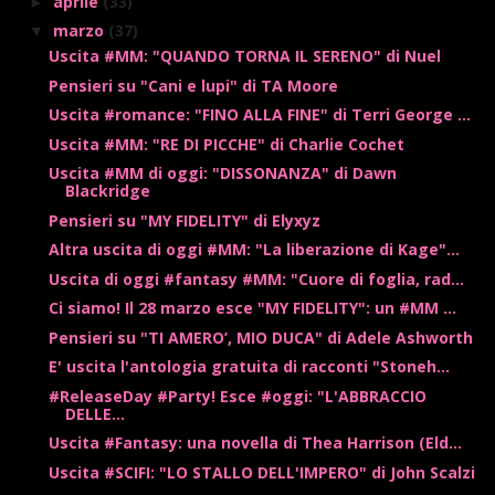
aprile
(33)
►
marzo
(37)
▼
Uscita #MM: "QUANDO TORNA IL SERENO" di Nuel
Pensieri su "Cani e lupi" di TA Moore
Uscita #romance: "FINO ALLA FINE" di Terri George ...
Uscita #MM: "RE DI PICCHE" di Charlie Cochet
Uscita #MM di oggi: "DISSONANZA" di Dawn
Blackridge
Pensieri su "MY FIDELITY" di Elyxyz
Altra uscita di oggi #MM: "La liberazione di Kage"...
Uscita di oggi #fantasy #MM: "Cuore di foglia, rad...
Ci siamo! Il 28 marzo esce "MY FIDELITY": un #MM ...
Pensieri su "TI AMERO’, MIO DUCA" di Adele Ashworth
E' uscita l'antologia gratuita di racconti "Stoneh...
#ReleaseDay #Party! Esce #oggi: "L'ABBRACCIO
DELLE...
Uscita #Fantasy: una novella di Thea Harrison (Eld...
Uscita #SCIFI: "LO STALLO DELL'IMPERO" di John Scalzi