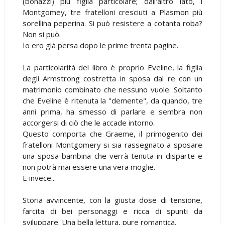
(bonazzi) più figlia particolare; dall'altro lato, i
Montgomey, tre fratelloni cresciuti a Plasmon più
sorellina peperina. Si può resistere a cotanta roba?
Non si può.
Io ero già persa dopo le prime trenta pagine.
La particolarità del libro è proprio Eveline, la figlia
degli Armstrong costretta in sposa dal re con un
matrimonio combinato che nessuno vuole. Soltanto
che Eveline è ritenuta la "demente", da quando, tre
anni prima, ha smesso di parlare e sembra non
accorgersi di ciò che le accade intorno.
Questo comporta che Graeme, il primogenito dei
fratelloni Montgomery si sia rassegnato a sposare
una sposa-bambina che verrà tenuta in disparte e
non potrà mai essere una vera moglie.
E invece...
Storia avvincente, con la giusta dose di tensione,
farcita di bei personaggi e ricca di spunti da
sviluppare. Una bella lettura, pure romantica.