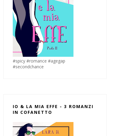
#spicy #romance #agegap
#secondchance
IO & LA MIA EFFE - 3 ROMANZI
IN COFANETTO