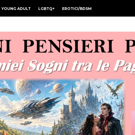
YOUNG ADULT
LGBTQ+
EROTICI/BDSM