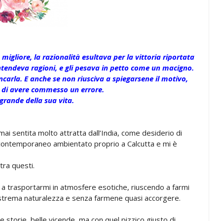
gliore, la razionalità esultava per la vittoria riportata
n intendeva ragioni, e gli pesava in petto come un macigno.
ncarla. E anche se non riusciva a spiegarsene il motivo,
 di avere commesso un errore.
 grande della sua vita.
ai sentita molto attratta dall’India, come desiderio di
un contemporaneo ambientato proprio a Calcutta e mi è
tra questi.
 trasportarmi in atmosfere esotiche, riuscendo a farmi
strema naturalezza e senza farmene quasi accorgere.
 storie, belle vicende, ma con quel pizzico giusto di