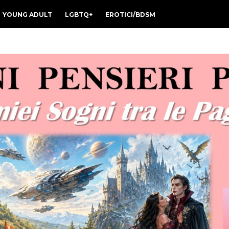
YOUNG ADULT
LGBTQ+
EROTICI/BDSM