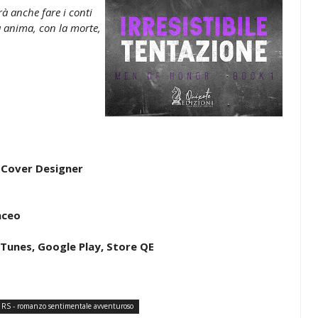
à anche fare i conti
a anima, con la morte,
 Cover Designer
aceo
iTunes, Google Play, Store QE
RS - romanzo sentimentale avventuroso