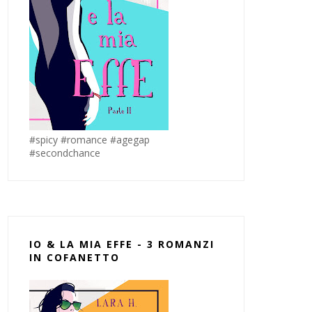
#spicy #romance #agegap
#secondchance
IO & LA MIA EFFE - 3 ROMANZI
IN COFANETTO