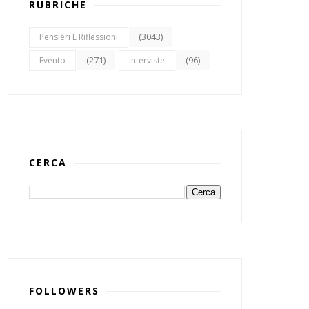
RUBRICHE
(3043)
Pensieri E Riflessioni
(271)
(96)
Evento
Interviste
CERCA
FOLLOWERS