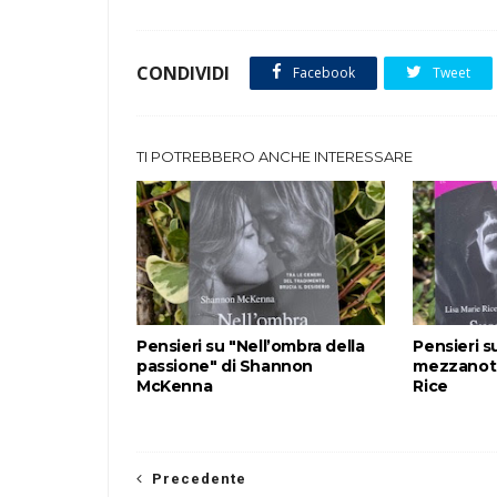
CONDIVIDI
Facebook
Tweet
TI POTREBBERO ANCHE INTERESSARE
Pensieri su "Nell’ombra della
Pensieri s
passione" di Shannon
mezzanott
McKenna
Rice
Precedente