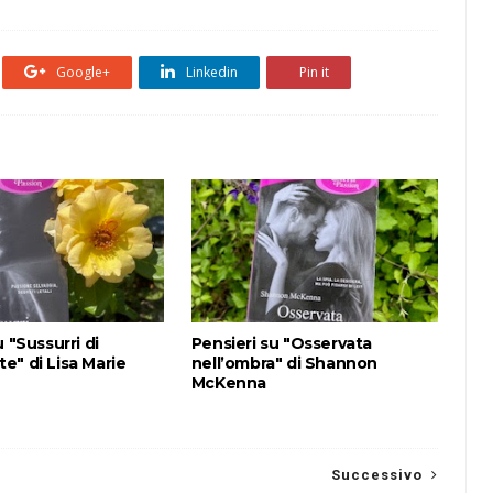
Google+
Linkedin
Pin it
u "Sussurri di
Pensieri su "Osservata
e" di Lisa Marie
nell’ombra" di Shannon
McKenna
Successivo