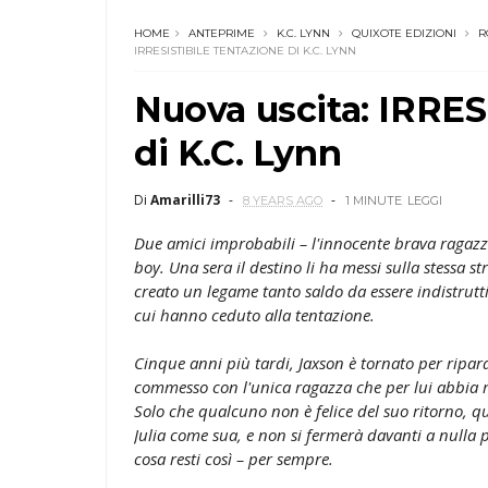
HOME
ANTEPRIME
K.C. LYNN
QUIXOTE EDIZIONI
R
IRRESISTIBILE TENTAZIONE DI K.C. LYNN
Nuova uscita: IRR
di K.C. Lynn
Di
Amarilli73
8 YEARS AGO
1 MINUTE
LEGGI
Due amici improbabili – l'innocente brava ragazz
boy. Una sera il destino li ha messi sulla stessa str
creato un legame tanto saldo da essere indistruttib
cui hanno ceduto alla tentazione.
Cinque anni più tardi, Jaxson è tornato per ripara
commesso con l'unica ragazza che per lui abbia 
Solo che qualcuno non è felice del suo ritorno, 
Julia come sua, e non si fermerà davanti a nulla p
cosa resti così – per sempre.