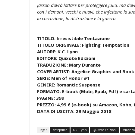
Jaxson dovrà lottare per proteggere Julia, ma dovr
con i demoni, vecchi e nuovi, che infestano la su
la corruzione, la distruzione e la guerra.
TITOLO: Irresistibile Tentazione
TITOLO ORIGINALE: Fighting Temptation
AUTORE: K.C. Lynn
EDITORE: Quixote Edizioni
TRADUZIONE: Mary Durante
COVER ARTIST: Angelice Graphics and Book
SERIE: Men of Honor #1
GENERE: Romantic Suspense
FORMATO: E-book (Mobi, Epub, Pdf) e cart
PAGINE: 399
PREZZO: 4,99 € (e-book) su Amazon, Kobo, 
DATA DI USCITA: 29 Maggio 2018
Tags :
anteprime
K.C. Lynn
Quixote Edizioni
romanzo 