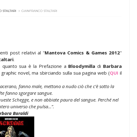
 STALTARI
GIANFRANCO STALTARI
nti post relativi al "
Mantova Comics & Games 2012
"
altari
.
 quanto sua è la Prefazione a
Bloodymilla
di
Barbara
 graphic novel, ma sbirciando sulla sua pagina web (
QUI
il
 lacerano, fanno male, mettono a nudo ciò che c’è sotto la
olte fanno sgorgare sangue.
a queste Schegge, e non abbiate paura del sangue. Perché nel
ntero universo che pulsa…”.
rbara Baraldi