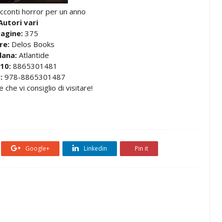
cconti horror per un anno
Autori vari
agine:
375
re:
Delos Books
lana:
Atlantide
10:
8865301481
:
978-8865301487
 che vi consiglio di visitare!
Google+
Linkedin
Pin it