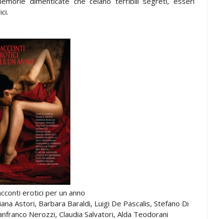
emorie dimenticate che celano terribili segreti, esseri
ci.
conti erotici per un anno
stiana Astori, Barbara Baraldi, Luigi De Pascalis, Stefano Di
ianfranco Nerozzi, Claudia Salvatori, Alda Teodorani