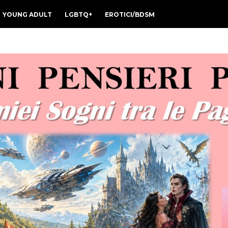
YOUNG ADULT
LGBTQ+
EROTICI/BDSM