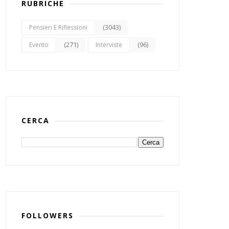
RUBRICHE
(3043)
Pensieri E Riflessioni
(271)
(96)
Evento
Interviste
CERCA
FOLLOWERS