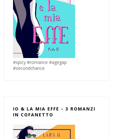
#spicy #romance #agegap
#secondchance
IO & LA MIA EFFE - 3 ROMANZI
IN COFANETTO