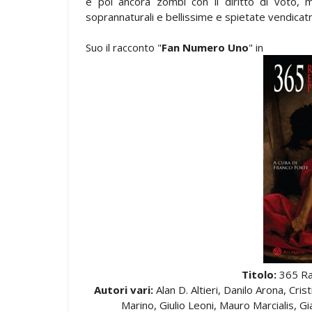
e poi ancora zombi con il diritto di voto, m
soprannaturali e bellissime e spietate vendicatri
Suo il racconto "
Fan Numero Uno
" in
Titolo:
365 Rac
Autori vari:
Alan D. Altieri, Danilo Arona, Cri
Marino, Giulio Leoni, Mauro Marcialis, G