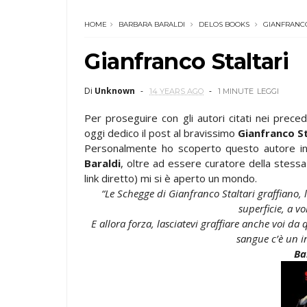
HOME
BARBARA BARALDI
DELOS BOOKS
GIANFRANCO
Gianfranco Staltari
Di
Unknown
14 YEARS AGO
1 MINUTE
LEGGI
Per proseguire con gli autori citati nei precede
oggi dedico il post al bravissimo
Gianfranco St
Personalmente ho scoperto questo autore in
Baraldi
, oltre ad essere curatore della stessa
link diretto) mi si è aperto un mondo.
“Le Schegge di Gianfranco Staltari graffiano,
superficie, a v
E allora forza, lasciatevi graffiare anche voi d
sangue c’è un i
Ba