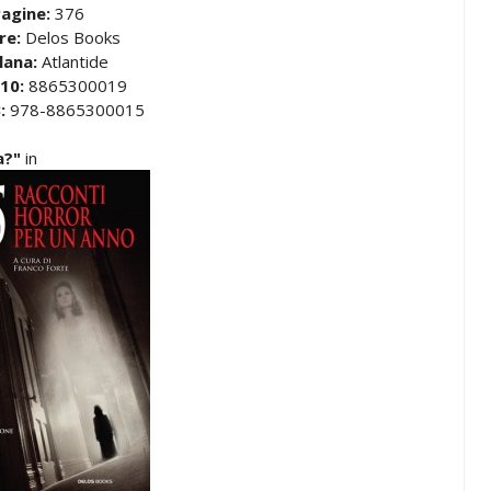
agine:
376
re:
Delos Books
lana:
Atlantide
10:
8865300019
:
978-8865300015
va?"
in