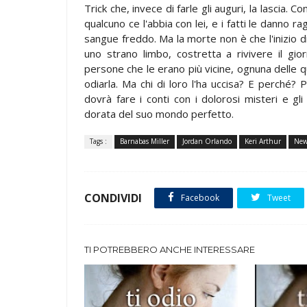
Trick che, invece di farle gli auguri, la lascia.
qualcuno ce l'abbia con lei, e i fatti le danno r
sangue freddo. Ma la morte non è che l'inizio di
uno strano limbo, costretta a rivivere il gio
persone che le erano più vicine, ognuna delle 
odiarla. Ma chi di loro l'ha uccisa? E perché?
dovrà fare i conti con i dolorosi misteri e gl
dorata del suo mondo perfetto.
Tags :
Barnabas Miller
Jordan Orlando
Keri Arthur
New
CONDIVIDI
Facebook
Tweet
TI POTREBBERO ANCHE INTERESSARE