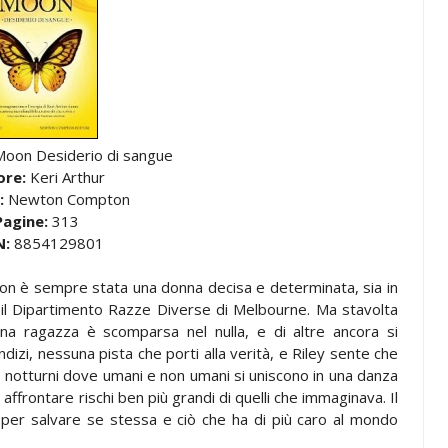
Moon Desiderio di sangue
ore:
Keri Arthur
:
Newton Compton
Pagine:
313
N:
8854129801
on è sempre stata una donna decisa e determinata, sia in
il Dipartimento Razze Diverse di Melbourne. Ma stavolta
na ragazza è scomparsa nel nulla, e di altre ancora si
izi, nessuna pista che porti alla verità, e Riley sente che
b notturni dove umani e non umani si uniscono in una danza
 affrontare rischi ben più grandi di quelli che immaginava. Il
e per salvare se stessa e ciò che ha di più caro al mondo