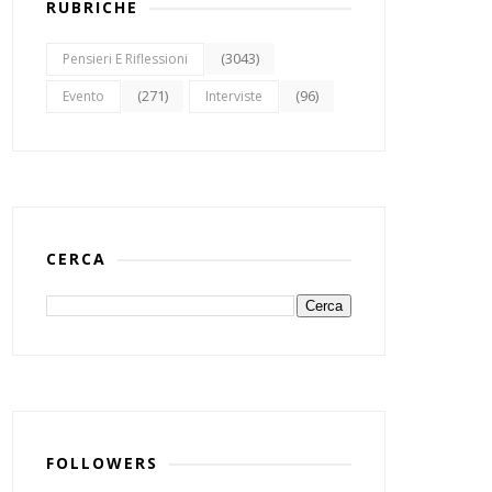
RUBRICHE
(3043)
Pensieri E Riflessioni
(271)
(96)
Evento
Interviste
CERCA
FOLLOWERS