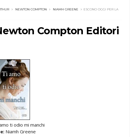
RTHUR
NEWTON COMPTON
NIAMH GREENE
ESCONO OGGI PER LA
 Newton Compton Editori
 amo ti odio mi manchi
e:
Niamh Greene