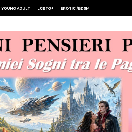
YOUNG ADULT
LGBTQ+
EROTICI/BDSM