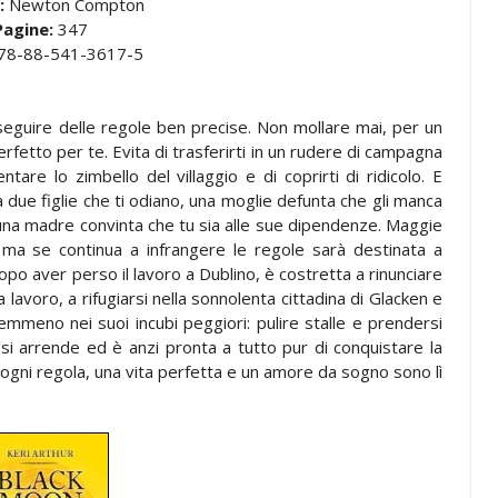
:
Newton Compton
Pagine:
347
78-88-541-3617-5
 seguire delle regole ben precise. Non mollare mai, per un
rfetto per te. Evita di trasferirti in un rudere di campagna
entare lo zimbello del villaggio e di coprirti di ridicolo. E
 due figlie che ti odiano, una moglie defunta che gli manca
 una madre convinta che tu sia alle sue dipendenze. Maggie
, ma se continua a infrangere le regole sarà destinata a
dopo aver perso il lavoro a Dublino, è costretta a rinunciare
a lavoro, a rifugiarsi nella sonnolenta cittadina di Glacken e
mmeno nei suoi incubi peggiori: pulire stalle e prendersi
si arrende ed è anzi pronta a tutto pur di conquistare la
 di ogni regola, una vita perfetta e un amore da sogno sono lì