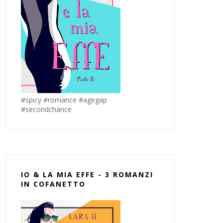
#spicy #romance #agegap
#secondchance
IO & LA MIA EFFE - 3 ROMANZI
IN COFANETTO