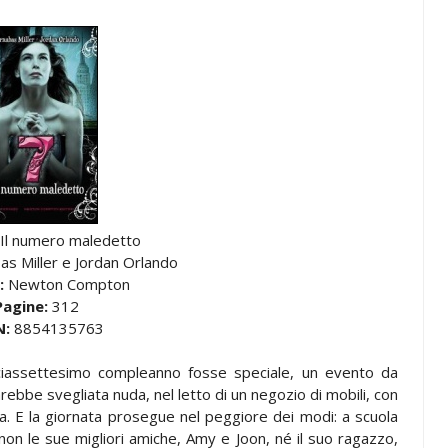
Il numero maledetto
s Miller e Jordan Orlando
:
Newton Compton
Pagine:
312
N:
8854135763
ciassettesimo compleanno fosse speciale, un evento da
ebbe svegliata nuda, nel letto di un negozio di mobili, con
za. E la giornata prosegue nel peggiore dei modi: a scuola
on le sue migliori amiche, Amy e Joon, né il suo ragazzo,