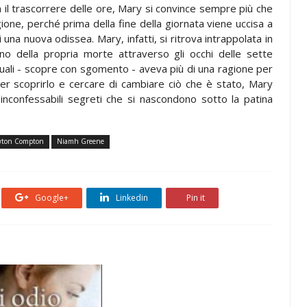
 Con il trascorrere delle ore, Mary si convince sempre più che
agione, perché prima della fine della giornata viene uccisa a
 una nuova odissea. Mary, infatti, si ritrova intrappolata in
rno della propria morte attraverso gli occhi delle sette
quali - scopre con sgomento - aveva più di una ragione per
 Per scoprirlo e cercare di cambiare ciò che è stato, Mary
i inconfessabili segreti che si nascondono sotto la patina
ton Compton
Niamh Greene
Google+
Linkedin
Pin it