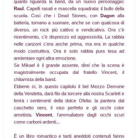
quanto riguarda la band, da un nuovo personaggio:
Raul
. Capelli rasati e mascella squadrata: il bullo della
scuola. Così che i Dead Stones, con
Dagon
alla
batteria, tornano a suonare, anche se con qualcosa di
diverso, un rock più cattivo e vendicativo. Ora c'è
risentimento, c'è disprezzo ed aggressività. La rabbia
nelle canzoni c'era anche prima, ma era in qualche
modo costruttiva. Ora è solo rabbia pura tesa ad
annientare ogni altra emozione.
Se Mikael è il grande assente, direi che la scena è
magistralmente occupata dal fratello Vincent, il
chitarrista della band.
Ebbene sì, in questo capitolo il bel Mezzo Demone
della Vendetta, darà filo da torcere alla nostra Scarlett e
ferirà i sentimenti della dolce Ofelia: la pantera dal
caschetto nero, il viso perfetto e gli occhi color
ametista.
Vincent
, l'ammaliatore dagli occhi scuri
come carboni ardenti...
È un libro romantico e tanti aneddoti contenuti fanno