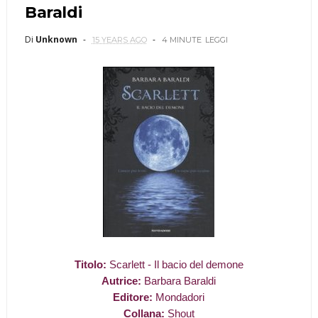
Baraldi
Di
Unknown
15 YEARS AGO
4 MINUTE
LEGGI
T
itolo:
Scarlett - Il bacio del demone
Autrice:
Barbara Baraldi
Editore:
Mondadori
Collana:
Shout