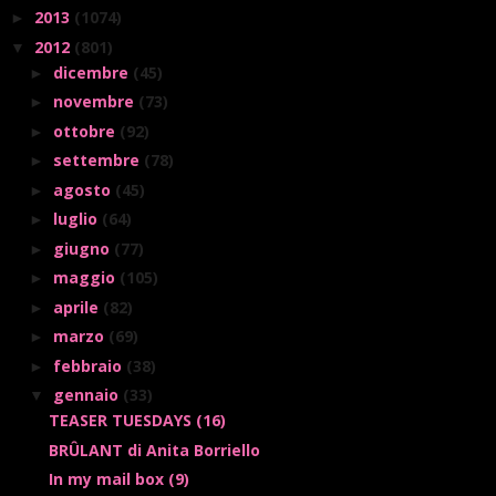
2013
(1074)
►
2012
(801)
▼
dicembre
(45)
►
novembre
(73)
►
ottobre
(92)
►
settembre
(78)
►
agosto
(45)
►
luglio
(64)
►
giugno
(77)
►
maggio
(105)
►
aprile
(82)
►
marzo
(69)
►
febbraio
(38)
►
gennaio
(33)
▼
TEASER TUESDAYS (16)
BRÛLANT di Anita Borriello
In my mail box (9)