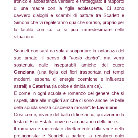
Ironico e abbastanza veritiero è tratteggiato il rapporto
di una madre con la figlia adolescente. Ci sono
davvero dialoghi e scambi di battute tra Scarlett e
Simona che vi regaleranno qualche sorriso, proprio per
la facilità con cui ci si può immedesimare nelle
situazioni.
Scarlett non sarà da sola a sopportare la lontanaza del
suo amato, il senso di "
vuoto dentro
", ma verrà
sostenuta dalle inseparabili amiche del cuore
Genziana
(una figlia dei fiori trasportata nei tempi
moderni, esperta di energie cosmiche e influenze
astrali) e
Caterina
(la dolce e timida amica).
E come in ogni scuola e romanzo del genere che si
rispetti, oltre alle migliori amiche ci sono anche "le belle
della scuola senza coscienza morale": le
Laviniane
.
Così come, invece del ballo di fine anno, qui avremo la
festa di Fine Estate, dove ne accadranno delle belle...
Il romanzo è raccontato direttamente dalla voce della
protagonista: è Scarlett a parlare, a regalarci dolci