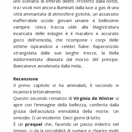
uno scenario di efferati delitti. Protetto dalla notte,
tra i vicoli non ancora illuminati dalla luce a gas di una
città ammantata di atmosfere gotiche, un assassino
inafferrabile uccide giovani umane e bellissime
vampire. Unica traccia utile alla Magistratura
incaricata delle indagini è il macabro e accurato
gioco dell'omicida, che ricompone i corpi delle
vittime ispirandosi a celebri fiabe: Raperonzolo
strangolata dalle sue lunghe trecce, la Bella
Addormentata dilaniata dal morso del principe.
Biancaneve avvelenata dalla mela...
Recensione
Il primo capitolo vi ha ammaliati, il secondo vi
incanterà letteralmente.
Questo secondo romanzo di
Virginia de Winter
si
apre con l'immagine della bellezza, conferita dalla
grazia dell'assoluta immobilità della morte. Un
omicidio. O un incidente. Dieci giorni di lutto.
È un
prequel
che, facendo un passo indietro nel
tempo, ci da la possibilità di svelare e chiarire molti