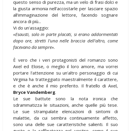
questo senso di purezza, ma un velo di frasi dolci e
la giusta armonia nell'accostarle per lasciare spazio
all'immaginazione del lettore, facendo sognare
ancora di più...
Vi do un'assaggio:
«Esausti, solo in parte placati, si erano addormentati
dopo ore, stretti l'una nelle braccia dell'altro, come
facevano da sempre».
È vero che i veri protagonisti del romanzo sono
Axel ed Eloise, o meglio il loro amore, ma vorrei
portare l'attenzione su un'altro personaggio di cui
Virginia ha tratteggiato maestralmente il carattere,
e che è anche il mio preferito. Il fratello di Axel,
Bryce Vandemberg
.
Le sue battute sono la nota ironica che
sdrammatizza le situazioni, anche quelle più tese.
Le sue strampalate elencazioni di sintomi di
malattie, da cui sembra continuamente affetto,
sono una delle sue caratteristiche salienti. Il suo
gusto e la raffinatezza nel vestire, come il suo