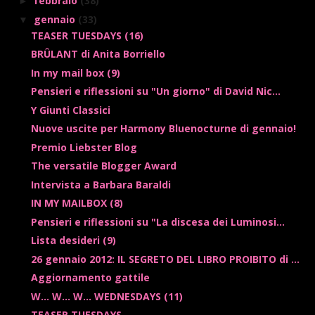
febbraio
(38)
►
gennaio
(33)
▼
TEASER TUESDAYS (16)
BRÛLANT di Anita Borriello
In my mail box (9)
Pensieri e riflessioni su "Un giorno" di David Nic...
Y Giunti Classici
Nuove uscite per Harmony Bluenocturne di gennaio!
Premio Liebster Blog
The versatile Blogger Award
Intervista a Barbara Baraldi
IN MY MAILBOX (8)
Pensieri e riflessioni su "La discesa dei Luminosi...
Lista desideri (9)
26 gennaio 2012: IL SEGRETO DEL LIBRO PROIBITO di ...
Aggiornamento gattile
W... W... W... WEDNESDAYS (11)
TEASER TUESDAYS