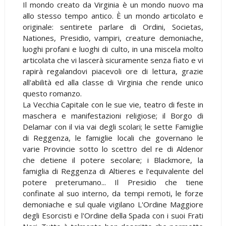
Il mondo creato da Virginia è un mondo nuovo ma
allo stesso tempo antico. È un mondo articolato e
originale: sentirete parlare di Ordini, Societas,
Nationes, Presidio, vampiri, creature demoniache,
luoghi profani e luoghi di culto, in una miscela molto
articolata che vi lascerà sicuramente senza fiato e vi
rapirà regalandovi piacevoli ore di lettura, grazie
all'abilità ed alla classe di Virginia che rende unico
questo romanzo.
La Vecchia Capitale con le sue vie, teatro di feste in
maschera e manifestazioni religiose; il Borgo di
Delamar con il via vai degli scolari; le sette Famiglie
di Reggenza, le famiglie locali che governano le
varie Provincie sotto lo scettro del re di Aldenor
che detiene il potere secolare; i Blackmore, la
famiglia di Reggenza di Altieres e l'equivalente del
potere preterumano... Il Presidio che tiene
confinate al suo interno, da tempi remoti, le forze
demoniache e sul quale vigilano L'Ordine Maggiore
degli Esorcisti e l'Ordine della Spada con i suoi Frati