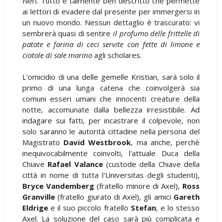
Neri. Tutto è talmente ben descritto che permette
ai lettori di evadere dal presente per immergersi in
un nuovo mondo. Nessun dettaglio è trascurato: vi
sembrerà quasi di sentire
il profumo delle frittelle di
patate e farina di ceci servite con fette di limone e
ciotole di sale marino
agli scholares.
L'omicidio di una delle gemelle Kristian, sarà solo il
primo di una lunga catena che coinvolgerà sia
comuni esseri umani che innocenti creature della
notte, accomunate dalla bellezza irresistibile. Ad
indagare sui fatti, per incastrare il colpevole, non
solo saranno le autorità cittadine nella persona del
Magistrato
David Westbrook
, ma anche, perchè
inequivocabilmente coinvolti, l'attuale Duca della
Chiave
Rafael Valance
(custode della Chiave della
città in nome di tutta l'Universitas degli studenti),
Bryce Vandemberg
(fratello minore di Axel),
Ross
Granville
(fratello giurato di Axel), gli amici
Gareth
Eldrige
e il suo piccolo fratello
Stefan
, e lo stesso
Axel. La soluzione del caso sarà più complicata e