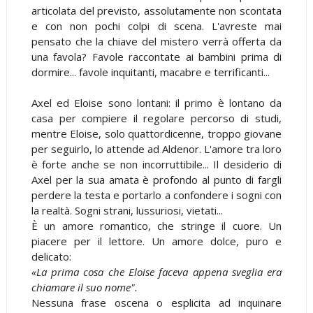
articolata del previsto, assolutamente non scontata
e con non pochi colpi di scena. L'avreste mai
pensato che la chiave del mistero verrà offerta da
una favola? Favole raccontate ai bambini prima di
dormire... favole inquitanti, macabre e terrificanti...
Axel ed Eloise sono lontani: il primo è lontano da
casa per compiere il regolare percorso di studi,
mentre Eloise, solo quattordicenne, troppo giovane
per seguirlo, lo attende ad Aldenor. L'amore tra loro
è forte anche se non incorruttibile... Il desiderio di
Axel per la sua amata è profondo al punto di fargli
perdere la testa e portarlo a confondere i sogni con
la realtà. Sogni strani, lussuriosi, vietati...
È un amore romantico, che stringe il cuore. Un
piacere per il lettore. Un amore dolce, puro e
delicato:
«La prima cosa che Eloise faceva appena sveglia era
chiamare il suo nome".
Nessuna frase oscena o esplicita ad inquinare