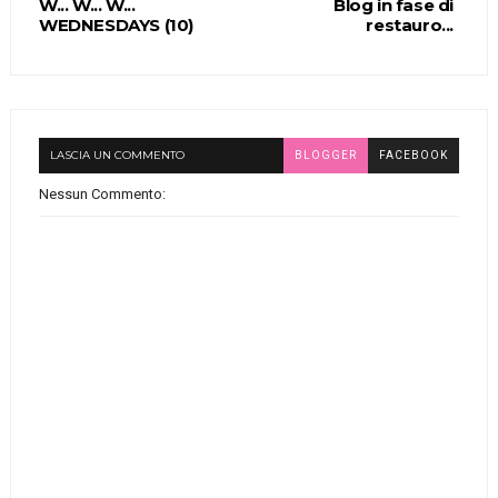
W... W... W...
Blog in fase di
WEDNESDAYS (10)
restauro...
LASCIA UN COMMENTO
BLOGGER
FACEBOOK
Nessun Commento: